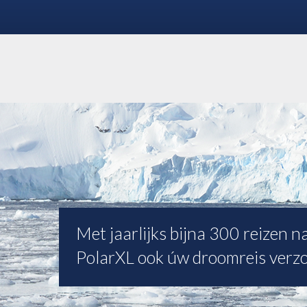
Met jaarlijks bijna 300 reizen 
PolarXL ook úw droomreis verz