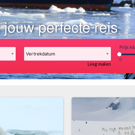
 jouw perfecte reis
Prijs kl
0
Leeg maken