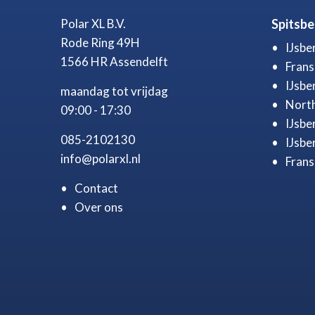
Polar XL B.V.
Spitsb
Rode Ring 49H
IJsbe
1566 HR Assendelft
Frans
IJsbe
maandag tot vrijdag
North
09:00 - 17:30
IJsbe
085-2102130
IJsbe
info@polarxl.nl
Frans
Contact
Over ons