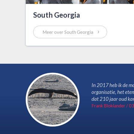
South Georgia
›
Meer over South Georgia
g op
In 2017 heb ik de mo
werd ik
organisatie, het ete
Polarxl
dat 210 jaar oud kan
Frank Bloklander / 