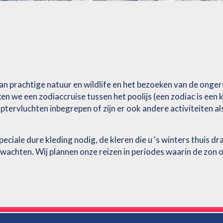
van prachtige natuur en wildlife en het bezoeken van de onge
n we een zodiaccruise tussen het poolijs (een zodiac is een 
optervluchten inbegrepen of zijn er ook andere activiteiten 
eciale dure kleding nodig, de kleren die u 's winters thuis d
 verwachten. Wij plannen onze reizen in periodes waarin de zo