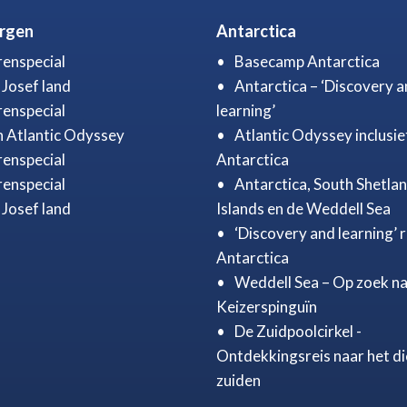
ergen
Antarctica
renspecial
Basecamp Antarctica
 Josef land
Antarctica – ‘Discovery 
renspecial
learning’
 Atlantic Odyssey
Atlantic Odyssey inclusie
renspecial
Antarctica
renspecial
Antarctica, South Shetla
 Josef land
Islands en de Weddell Sea
‘Discovery and learning’ r
Antarctica
Weddell Sea – Op zoek na
Keizerspinguïn
De Zuidpoolcirkel -
Ontdekkingsreis naar het d
zuiden