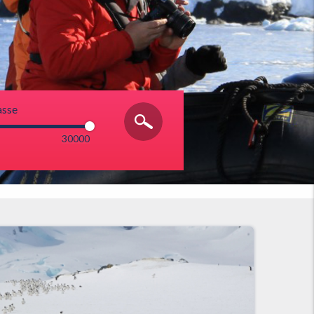
asse
30000