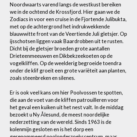
Noordwaarts varend langs de westkust bereiken
we in de ochtend de Krossfjord. Hier gaan we de
Zodiacs in voor een cruise in de Fjortende Julibukta,
met op de achtergrond het indrukwekkende
blauwwitte front van de Veertiende Juli gletsjer. Op
ijsschotsen liggen vaak Baardrobben uit te rusten.
Dicht bij de gletsjer broeden grote aantallen
Drieteenmeeuwen en Dikbekzeekoeten op de
vogelkliffen. Op de weelderig begroeide toendra
onder de klif groeit een grote variëteit aan planten,
zoals steenbreken en silenes.
Er is ook veel kans om hier Poolvossen te spotten,
die aan de voet van de kliffen patrouilleren voor
het geval een kuiken uit het nest valt. In de middag
bezoekt u Ny Ålesund, de meest noordelijke
nederzetting van de wereld. Sinds 1963 is de
kolenmijn gesloten en is het dorp een
gerenommeerd poolonderzoekscentrum, maar